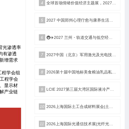
4
全球首场情绪价值经济主题展，2027郑州国际情绪价值经济博览会
5
2027 中国郑州心理疗愈与康养生活产业博览会
6
🚇✈️2027 兰州・轨道交通与低空经济展览会即将启幕！
背光渗透率
均有渗透
7
2027中国（北京）军用激光及光电技术展览会
、新增需求
8
2026第十届中国地标美食粮油乳品私域新渠道团长大会
工程学会组
学工程学会
、显示材
9
LCIE 2027第三届大湾区国际液冷产业大会暨展览会（深圳）
解产业链
10
2026上海国际土工合成材料展会|土工膜、土工布展|土工合成材料仪器、设备展览会
11
2026上海国际光通信技术展|光纤光缆、光模块展|光通信设备展览会