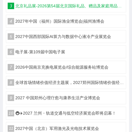
3
北京礼品展-2026第54届北京国际礼品、赠品及家庭用品展览会
4
2027年中国（福州）国际渔业博览会|福州渔博会
5
2027中国西部国际AI算力与数据中心液冷产业展览会
6
电子展-第109届中国电子展
7
2026中国南京充换电展览会/综合能源服务站博览会
8
全球首场情绪价值经济主题展，2027郑州国际情绪价值经济博览会
9
2027 中国郑州心理疗愈与康养生活产业博览会
10
🚇✈️2027 兰州・轨道交通与低空经济展览会即将启幕！
11
2027中国（北京）军用激光及光电技术展览会