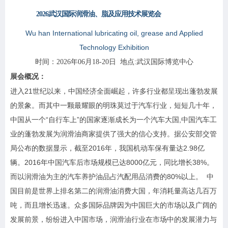
2026
武汉
国际
润滑油、脂及应用技术
展览会
Wu han
International lubricating oil, grease and Applied
Technology Exhibition
时间
：
202
6
年
06
月
18-20
日
地点
:
武汉国际博览
中心
展会概况：
进入21世纪以来，中国经济全面崛起，许多行业都呈现出蓬勃发展
的景象。而其中一颗最耀眼的明珠莫过于汽车行业，短短几十年，
中国从一个“自行车上”的国家逐渐成长为一个汽车大国,中国汽车工
业的蓬勃发展为润滑油商家提供了强大的信心支持。据公安部交管
局公布的数据显示，截至2016年，我国机动车保有量达2.98亿
辆。2016年中国汽车后市场规模已达8000亿元，同比增长38%。
而以润滑油为主的汽车养护油品占汽配用品消费的80%以上。 中
国目前是世界上排名第二的润滑油消费大国，年消耗量高达几百万
吨，而且增长迅速。众多国际品牌因为中国巨大的市场以及广阔的
发展前景，纷纷进入中国市场，润滑油行业在市场中的发展潜力与