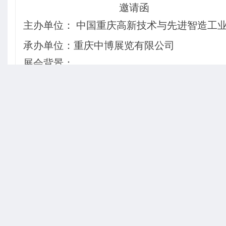
邀请函
主办单位： 中国重庆高新技术与先进智造工
承办单位：重庆中博展览有限公司
展会背景：
随着全球纺织服装产业转移的加速推进、
地区和国外市场产业格局发生了较大改变，自
印染技术环保化、产业数字化，生产无人化。
平网和圆网印花机以及各类印花材料、数码印
展览会后整理技术设备将重点展示蒸化机
和性能，是印染工艺中不可或缺的重要环节。
整理设备将在展会上亮相。
展览会集中展示缝纫设备、编织机械、绣
机鞋材、自动化生产线、软件系统技术及功能
内饰等生产环节，为企业提供一站式生产采购