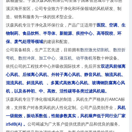
旗舰盛会。
宁波沃森风机有限公司坐落于国家智慧城市宁波市慈
溪滨海开发区，公司专业致力于净化和环保领域的风机研发、制
造、销售和服务为一体的技术型企业。
沃森风机专注于净化及环保行业，产品广泛适用于
医院、空调、生
物制药、食品饮料、半导体、新能源、疾控中心、高等院校、环
保、废气处理等领域
的建设和配套。
公司装备精良，生产工艺先进，目前拥有
数控激光切割机、数控折
弯机、数控冲床、加工中心、液压机、动平衡机
等数十种设备。
依托公司的工程技术中心并吸收国际技术，先后开发
双进风前倾离
心风机、后倾离心风机、外转子离心风机、静音风机、轴流风机、
混流风机、
斜流风机
、多翼式高效离心风机、玻璃钢防腐离心风
机，以及各种初、中、高效、活性碳等各类过滤风机箱。
沃森风机专注于净化领域风机的制造，风机生产严格执行AMCA标
准，支持客户对各类风机的人性化定制。公司产品类别齐全，
风机
一级能效，振动系数低，性能参数真实，风机噪声低于同行业厂家
≥5dB(A) 。
公司竭诚为广大客户提供优质的产品和优良的服务。