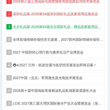
1
2026第八届上海国际垃圾焚烧发电暨固废处理技术展览会
2
深圳礼品展-2026第34届深圳国际礼品及家居用品展览会
3
北京礼品展-2026第54届北京国际礼品、赠品及家庭用品展览会
4
全球首场情绪价值经济主题展，2027郑州国际情绪价值经济博览会
5
2027 中国郑州心理疗愈与康养生活产业博览会
6
🚇✈️2027 兰州・轨道交通与低空经济展览会即将启幕！
7
2027中国（北京）军用激光及光电技术展览会
8
2026第十届中国地标美食粮油乳品私域新渠道团长大会
9
LCIE 2027第三届大湾区国际液冷产业大会暨展览会（深圳）