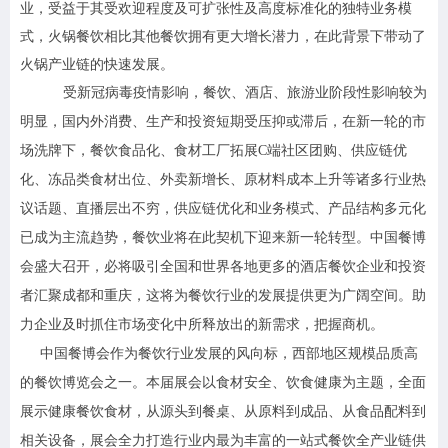
业，受益于其受欢迎程度及可扩张性及高度标准化的独特业务模
式，火锅餐饮相比其他餐饮拥有更大增长潜力，在此背景下带动了
火锅产业链的快速发展。
受新冠病毒疫情影响，餐饮、酒店、旅游业阶段性影响较为
明显，国内外消费、生产和投资短期受压抑或滞后，在新一轮的市
场洗牌下，餐饮食品化、食材工厂拓展C端社区团购、供应链优
化、冻品类食材出位、外卖新增长、原材料成本上升等诸多行业热
议话题、直播层出不穷，供应链优化和业务模式、产品结构多元化
已成为主流趋势，餐饮业将在此契机下迎来新一轮转型。中国餐博
会盛大召开，
必将吸引全国和世界各地更多的酒店餐饮企业和投资
者汇聚成都和重庆，这将为餐饮行业的发展提供更为广阔空间。
助
力企业及时抓住市场变化中所释放出的新需求，把握商机。
中国餐博会作为餐饮行业发展的风向标，西部地区规模品质高
的餐饮博览会之一。本届展会以食材安全、饮食健康为主题，全面
展示健康餐饮食材，从源头到餐桌、从原料到成品、从食品配料到
相关设备，展会全力打造行业内最为丰富的一站式餐饮全产业链供