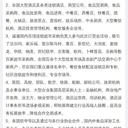
2
、全国大型酒店及各类连锁酒店、商贸公司、食品贸易商、食品
采购商、食品批发商、食品进商、中餐店、西餐店、快餐店、团
餐、火锅店、旅游景点、度假村、娱乐场所、中央厨房、大型餐饮
机构、酒店投资管理机构、餐饮服务企业等。
3
、诚邀国内百强连锁超市采购负责人参与此次订货会活动，吸引
了沃尔玛、家乐福、普尔斯马特、重百、新世纪、大润发、麦德
龙、华联、物美、世纪联华、京客隆、欧尚、卜蜂莲花、乐购等数
百家超市采购商、全国百余个大型批发市场及农副产品交易中心千
家商户，尽在我们重点邀请名单中。餐饮食材配送连锁店和专柜、
社区连锁超市和便利店、专业市场等。
4
、医院、高校、部队、航空、铁路、船舶、邮轮公司、政府机构
及企事业单位、大型企业集团高层采购人士；金融机构、商业地产
开发商、业主方、物业管理公司、酒店运营商、培训机构、酒店设
计事务所等进场参观采购，帮助展商建立行业高端人脉圈，提高业
务拓展效率，降低合作交易成本。
5
、各国驻华等以及通过与各行业协会合作，国内外食品深加工生