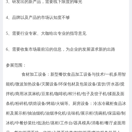
3
、研发出的新产品，需要线下限度的曝光
4
、品牌以及产品的市场认知度不够
5
、需要行业专家、大咖给出专业的指导意见
6
、需要收集市场最前沿的信息，为企业的发展谋求新的出路
参展范围：
食材加工设备：新型餐饮食品加工设备与技术/一机多用智
能机/微波加热设备/灭菌设备/环保包材及包装设备/直饮/开水器/搅
拌机/商用冰淇淋机/豆浆机/咖啡机/榨汁机/包子及饺子机/揉面及面
条机/粉碎机/烘焙设备/烤箱/火锅等。厨房设备：冷冻冷藏柜食品冰
柜及展示柜/抽油烟机/油烟净化机/去味机/展示柜/洗碗机/保温箱/制
冰机/中餐炒菜灶/低汤灶/蒸柜/工作台/器具模具/消毒柜/餐厅桌面用