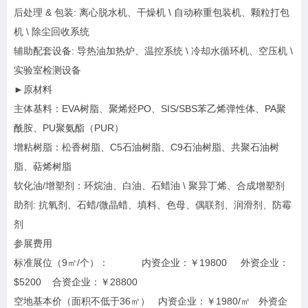
后处理 & 包装: 离心脱水机、干燥机 \ 自动称重包装机、颗粒打包
机 \ 除尘回收系统
辅助配套设备: 导热油加热炉、温控系统 \ 冷却水循环机、空压机 \
实验室检测设备
►原材料
主体基料：EVA树脂、聚烯烃PO、SIS/SBS苯乙烯弹性体、PA聚
酰胺、PU聚氨酯（PUR）
增粘树脂：松香树脂、C5石油树脂、C9石油树脂、共聚石油树
脂、萜烯树脂
软化油/增塑剂：环烷油、白油、石蜡油 \ 聚异丁烯、合成增塑剂
助剂: 抗氧剂、石蜡/微晶蜡、填料、色母、偶联剂、润滑剂、防霉
剂
参展费用
标准展位（9㎡/个）： 内资企业：￥19800 外资企业：
$5200 合资企业：￥28800
空地基本价（面积不低于36㎡） 内资企业：￥1980/㎡ 外资企