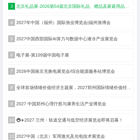
3
北京礼品展-2026第54届北京国际礼品、赠品及家庭用品展览会
4
2027年中国（福州）国际渔业博览会|福州渔博会
5
2027中国西部国际AI算力与数据中心液冷产业展览会
6
电子展-第109届中国电子展
7
2026中国南京充换电展览会/综合能源服务站博览会
8
全球首场情绪价值经济主题展，2027郑州国际情绪价值经济博览会
9
2027 中国郑州心理疗愈与康养生活产业博览会
10
🚇✈️2027 兰州・轨道交通与低空经济展览会即将启幕！
11
2027中国（北京）军用激光及光电技术展览会